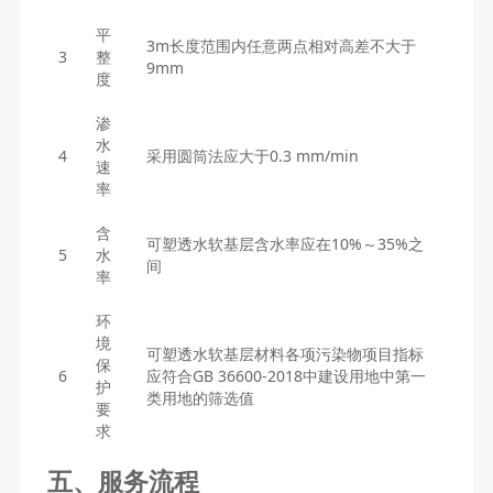
平
3m长度范围内任意两点相对高差不大于
3
整
9mm
度
渗
水
4
采用圆筒法应大于0.3 mm/min
速
率
含
可塑透水软基层含水率应在10%～35%之
5
水
间
率
环
境
可塑透水软基层材料各项污染物项目指标
保
6
应符合GB 36600-2018中建设用地中第一
护
类用地的筛选值
要
求
五、服务流程