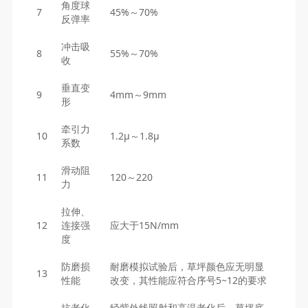
角度球
7
45%～70%
反弹率
冲击吸
8
55%～70%
收
垂直变
9
4mm～9mm
形
牵引力
10
1.2μ～1.8μ
系数
滑动阻
11
120～220
力
拉伸、
12
连接强
应大于15N/mm
度
防磨损
耐磨模拟试验后，草坪颜色应无明显
13
性能
改变，其性能应符合序号5~12的要求
抗老化
经紫外线照射和高温老化后，草坪底