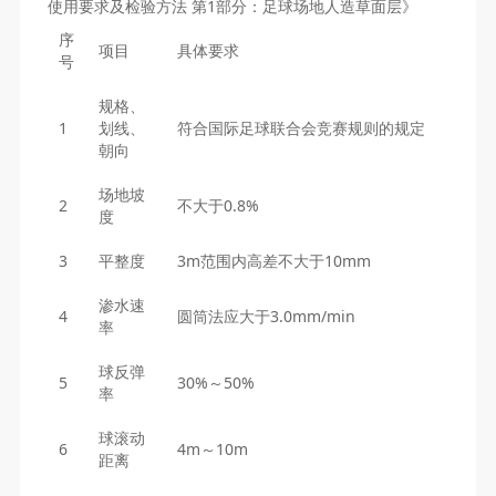
使用要求及检验方法 第1部分：足球场地人造草面层》
序
项目
具体要求
号
规格、
1
划线、
符合国际足球联合会竞赛规则的规定
朝向
场地坡
2
不大于0.8%
度
3
平整度
3m范围内高差不大于10mm
渗水速
4
圆筒法应大于3.0mm/min
率
球反弹
5
30%～50%
率
球滚动
6
4m～10m
距离