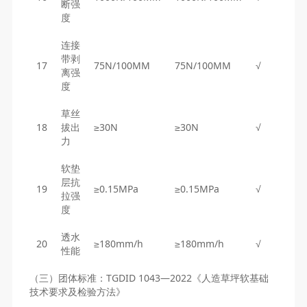
断强
度
连接
带剥
17
75N/100MM
75N/100MM
√
离强
度
草丝
18
拔出
≥30N
≥30N
√
力
软垫
层抗
19
≥0.15MPa
≥0.15MPa
√
拉强
度
透水
20
≥180mm/h
≥180mm/h
√
性能
（三）团体标准：TGDID 1043—2022《人造草坪软基础
技术要求及检验方法》