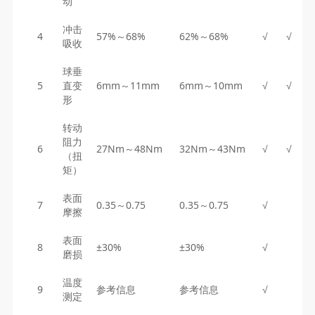
动
冲击
4
57%～68%
62%～68%
√
√
吸收
球垂
5
直变
6mm～11mm
6mm～10mm
√
√
形
转动
阻力
6
27Nm～48Nm
32Nm～43Nm
√
√
（扭
矩）
表面
7
0.35～0.75
0.35～0.75
√
摩擦
表面
8
±30%
±30%
√
磨损
温度
9
参考信息
参考信息
√
测定