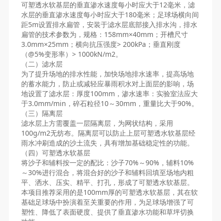
可塑透水软基层的垂直渗水速度每小时应大于12毫米，滤
水层的垂直渗水速度每小时应大于180毫米；足球场横向间
距5m设置排水扁管，安装于滤水层底部接入排水沟，排水
扁管的技术参数为，规格：158mm×40mm；开槽尺寸
3.0mm×25mm；横向抗压强度> 200kPa；垂直刚度
（@5%变形率）> 1000kN/m2。
（二）滤水层
为了提升场地的排水性能，加快场地排水速率，提高场地
的蓄水能力，防止或减轻应暴雨积水对上面层的影响，场
地设置了滤水层：厚度100mm，渗水速率：实验室法应大
于3.0mm/min，碎石粒径10～30mm，重量比大于90%。
（三）隔离层
滤水层上方需覆盖一层隔离层，为网状结构，采用
100g/m2无纺布。隔离层可以防止上层可塑透水软基层经
雨水冲刷造成的沙土流失，具有增加基础稳定性的功能。
（四）可塑透水软基层
将沙子和辅料按一定的配比：沙子70%～90%，辅料10%
～30%进行混合，将混合好的沙子和辅料回填至场地内粗
平、洒水、压实、精平、打孔，形成了可塑透水软基层。
本项目推荐采用的是100mm厚的可塑透水软基层，其在软
基础足球场中扮演着至关重要的作用，为足球场增强了可
塑性、降低了表面硬度、提供了垂直渗水功能和草坪切换