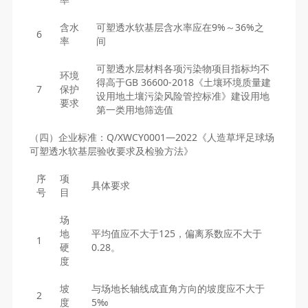
含水
可塑透水软基层含水率应在9%～36%之
6
率
间
可塑透水层材料各项污染物项目指标均不
环境
得高于GB 36600-2018《土壤环境质量建
7
保护
设用地土壤污染风险管控标准》建设用地
要求
第一类用地筛选值
（四）企业标准：Q/XWCY0001—2022《人造草坪足球场
可塑透水软基层验收要求及检验方法》
序
项
具体要求
号
目
场
地
平均值应不大于125，偏离系数应不大于
1
硬
0.28。
度
坡
与场地长轴线成直角方向的坡度应不大于
2
度
5‰