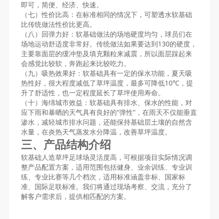
即可，简便、经济、快速。
（七）性价比高：在标准相同的情况下，可塑透水软基础
比传统做法性价比更高。
（八）回弹力好：软基础做法的场地硬度均匀，球员们在
场地运动舒适度非常好。传统做法如果要达到130的硬度，
主要靠面层的缓冲垫及填充颗粒来减震，所以面层踩起来
会感觉比较软，奔跑起来比较吃力。
（九）吸热效果好：软基础具有一定的保水功能，夏天吸
热性好，很大程度减低了草坪温度，最多可降低10℃，提
升了舒适性，也一定程度延长了草坪使用寿命。
（十）海绵城市效益：软基础具有排水、保水的性能，对
应下雨和暴晒的天气具有良好的“弹性”，在雨天不仅能垂直
渗水，减轻城市排水问题，还能保持基础层土壤的自然含
水量，在炎热天气蒸发水分降温，改善草坪温度。
三、产品结构介绍
软基础人造草坪足球场灵活度高，可根据项目实际情况调
整产品配置方案，适用范围包括健身、业余训练、专业训
练、专业比赛等几个档次，适用标准涵盖非标、国家标
准、国际足联标准。我们将通过现场考察、交流，充分了
解客户需求后，提供相匹配的方案。