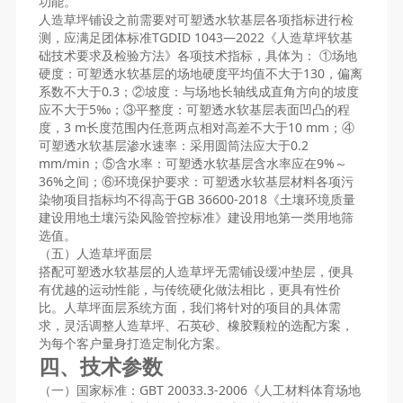
功能。
人造草坪铺设之前需要对可塑透水软基层各项指标进行检
测，应满足团体标准TGDID 1043—2022《人造草坪软基
础技术要求及检验方法》各项技术指标，具体为： ①场地
硬度：可塑透水软基层的场地硬度平均值不大于130，偏离
系数不大于0.3；②坡度：与场地长轴线成直角方向的坡度
应不大于5‰；③平整度：可塑透水软基层表面凹凸的程
度，3 m长度范围内任意两点相对高差不大于10 mm；④
可塑透水软基层渗水速率：采用圆筒法应大于0.2
mm/min；⑤含水率：可塑透水软基层含水率应在9%～
36%之间；⑥环境保护要求：可塑透水软基层材料各项污
染物项目指标均不得高于GB 36600-2018《土壤环境质量
建设用地土壤污染风险管控标准》建设用地第一类用地筛
选值。
（五）人造草坪面层
搭配可塑透水软基层的人造草坪无需铺设缓冲垫层，便具
有优越的运动性能，与传统硬化做法相比，更具有性价
比。人草坪面层系统方面，我们将针对的项目的具体需
求，灵活调整人造草坪、石英砂、橡胶颗粒的选配方案，
为每个客户量身打造定制化方案。
四、技术参数
（一）国家标准：GBT 20033.3-2006《人工材料体育场地