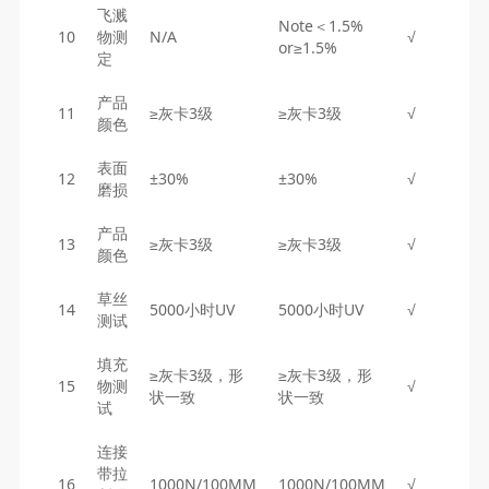
飞溅
Note＜1.5%
10
物测
N/A
√
or≥1.5%
定
产品
11
≥灰卡3级
≥灰卡3级
√
颜色
表面
12
±30%
±30%
√
磨损
产品
13
≥灰卡3级
≥灰卡3级
√
颜色
草丝
14
5000小时UV
5000小时UV
√
测试
填充
≥灰卡3级，形
≥灰卡3级，形
15
物测
√
状一致
状一致
试
连接
带拉
16
1000N/100MM
1000N/100MM
√