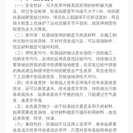
（一）安全性好：与天然草坪根系层所用的材料极为接
近。经过专业检测，软基础硬度平均值不大于130，传统硬
化基础硬度超过800。球员在上面踢球不仅舒适度好，而且
很大程度上也保护了运动员膝关节不损伤，就算摔倒受伤
程度也会大大降低。
（二）更环保：软基础使用的都是天然原材料，在施工制
作过程中没有异味，不对环境造成污染，可以现场制作，
而且材料都是可循环利用。
（三）弹性更均匀：软基础的做法是全场统一流程施工，
结构非常均匀，足球的反弹高度也比较均匀。传统做法主
要靠铺设拼装的缓冲垫调整场地硬度，在安装过程中拼接
的角或者边和缓冲垫中间的硬度会产生差异，而且使用久
了之后缓中垫容易变形，导致场地弹性不均匀。
（四）排水速度快：软基础人造草足球场不仅有表面坡度
排水，还可以垂直渗水。排水速度非常快。传统做法只能
靠表面排水，如果表面有不平整的地方，只能通过空气蒸
发，速度非常慢。
（五）改造废弃物少：由于软基础主要是采用天然材料，
如果需要改造场地，这些材料都是可循环利用材料，改造
起来简便、经济、快速。
（六）兼容性好：软基础不仅适用人造草坪，将来如果要
改造成天然草坪或者混合草坪，只需对原有基础简单处理