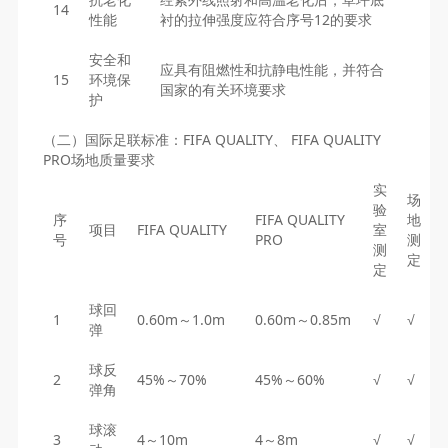
14
性能
衬的拉伸强度应符合序号12的要求
安全和
应具有阻燃性和抗静电性能，并符合
15
环境保
国家的有关环境要求
护
（二）国际足联标准：FIFA QUALITY、 FIFA QUALITY
PRO场地质量要求
实
场
验
序
FIFA QUALITY
地
项目
FIFA QUALITY
室
号
PRO
测
测
定
定
球回
1
0.60m～1.0m
0.60m～0.85m
√
√
弹
球反
2
45%～70%
45%～60%
√
√
弹角
球滚
3
4～10m
4～8m
√
√