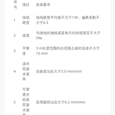
序
项目
具体要求
号
场地
场地硬度平均值不大于130，偏离系数不
1
硬度
大于0.3
与场地长轴线成直角方向的坡度应不大于
2
坡度
5‰
平整
3 m长度范围内任意两点相对高差不大于
3
度
10 mm
滤水
层渗
4
实验室法应大于3.0 mm/min
水速
率
可塑
透水
软基
5
采用圆筒法应大于0.2 mm/min
层渗
水速
率